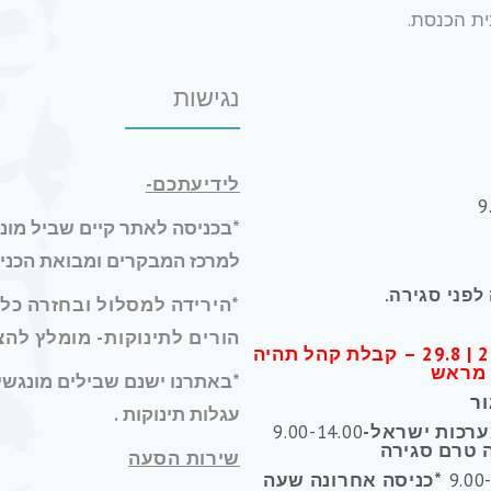
בית הכנסת.
נגישות
לידיעתכם-
*בכניסה לאתר קיים שביל מונ
למרכז המבקרים ומבואת הכניס
לפני סגירה.
*הירידה למסלול ובחזרה כלו
הורים לתינוקות- מומלץ להצ
1.8 | 8.8| 15.8 | 22.8 | 29.8 – קבלת קהל תהיה
 מראש
*באתרנו ישנם שבילים מונגשי
ור
עגלות תינוקות .
מערכות ישראל-
9.00-14.00
 טרם סגירה
שירות הסעה
*כניסה אחרונה שעה