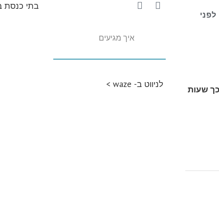
בתי כנסת בג
לפני
איך מגיעים
לניווט‭ ‬ב-‭‬waze‭ ‬ >
כך שעות